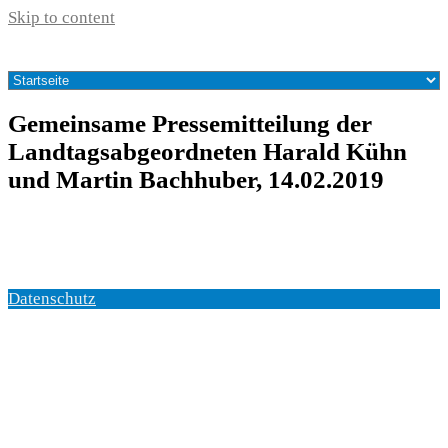
Skip to content
Gemein­sa­me Pres­se­mit­tei­lung der
Land­tags­ab­ge­ord­ne­ten Harald Kühn
und Mar­tin Bach­hu­ber, 14.02.2019
Datenschutz