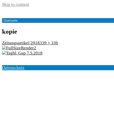
Skip to content
kopie
Return
View
Zeitungsartikel 2018
339 × 336
to
image
at
full
size,
Datenschutz