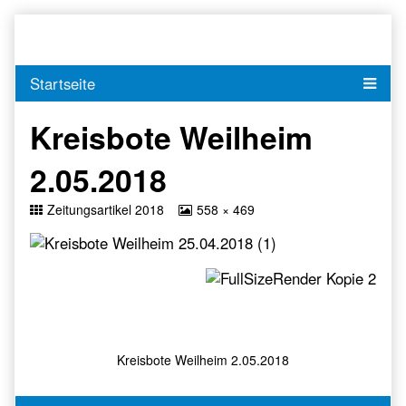
Skip
to
content
Kreisbote Weilheim
2.05.2018
Return
View
Zeitungsartikel 2018
558 × 469
to
image
at
full
size,
Kreisbote Weilheim 2.05.2018